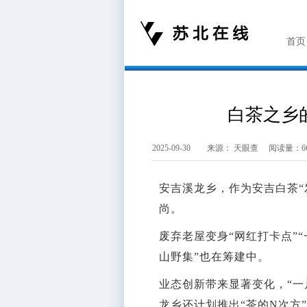
首页
白茶之乡的
2025-09-30 来源：
天眼查
阅读量：66
安吉溪龙乡，作为安吉白茶“
尚。
废弃老屋变身“网红打卡点”
山野集”也在筹建中。
业态创新带来显著变化，“一
龙乡还计划推出“茶的N次方