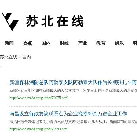
新闻
热点
国内
财经
产业
教育
娱乐
苏北在线
>
国内
新疆森林消防总队阿勒泰支队阿勒泰大队作为长期驻扎在阿
新疆阿勒泰地区拥有新疆最大的天然林其中，阿尔泰山林区是新疆最大的原始森林
http://www.sveda.cn//guonei/79975.html
南昌设立行政复议联系点为企业挽损90余万进企业工作
法治日报全媒体记者周小青通讯员彭文峰 记者最近几天从江西省南昌市司法局获悉，
http://www.sveda.cn//guonei/79953.html