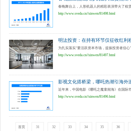
春晚舞台上，人形机器人的精彩表演带火了租赁
http://www.sveda.cn//xinwen/81498.html
明汯投资：在持有环节仅征收红利
为扎实落实“要活跃资本市场，提振投资者信心”
http://www.sveda.cn//xinwen/81497.html
影视文化搭桥梁，哪吒热潮引海外
近年来，中国电影《哪吒之魔童闹海》在国际市
http://www.sveda.cn//xinwen/81496.html
首页
31
32
33
34
35
36